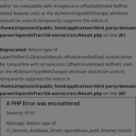
either be compatible with ArrayAccess::offsetSet(mixed $offset,
STUDY MATERIALS
mixed $value): void, or the #[\ReturnTypeWillChange] attribute
should be used to temporarily suppress the notice in
Motivational
/home2/nptutor3/public_html/application/third_party/domain
parser/layershifter/tld-extract/src/Result.php
on line
251
JANKARI
Deprecated
: Return type of
LayerShifter\TLDExtract\Result::offsetUnset($offset) should either
INTERNET
be compatible with ArrayAccess::offsetUnset(mixed $offset): void,
or the #[\ReturnTypeWillChange] attribute should be used to
Language
temporarily suppress the notice in
English
Hindi
/home2/nptutor3/public_html/application/third_party/domain
parser/layershifter/tld-extract/src/Result.php
on line
267
A PHP Error was encountered
Severity: 8192
Message: Return type of
CI_Session_database_driver::open($save_path, $name) should