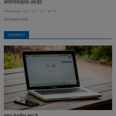
कोरोनावाइरस अपडेट
Nityananda
May 3, 2021
0
279
कोरोनावाइरस अपडेट
INTERNET
गूगल ऐडसेंस क्या है