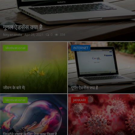
गूगल ऐडसेंस क्या है
Nityananda
Apr 28, 2021
0
334
Motivational
INTERNET
जीवन के बारे में|
गूगल ऐडसेंस क्या है
Motivational
JANKARI
जिन्होंने राष्ट्र के लिए नेक काम किया है,